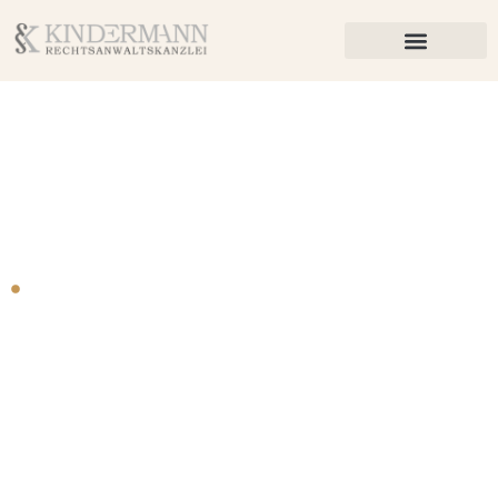
ANWALT FÜR STRAFRECHT & ARBEITSRECHT IN GERA
WILLKOMMEN BEI
RECHTSANWALT
KINDERMANN
Rechtsanwalt Peter Kindermann ist Fachanwalt für
Arbeitsrecht und Strafrecht in Gera.