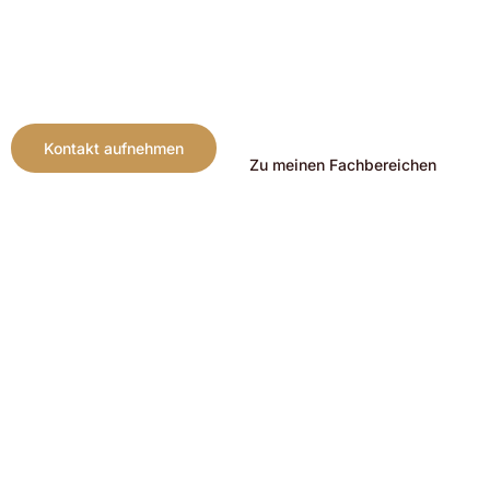
Er berät und vertritt Mandanten mit klarer Strategie,
langjähriger Erfahrung und dem Fokus auf praktikable
Lösungen.
Kontakt aufnehmen
Zu meinen Fachbereichen